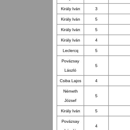
Király Iván
3
Király Iván
5
Király Iván
5
Király Iván
4
Leclercq
5
Povázsay
5
László
Csiba Lajos
4
Németh
5
József
Király Iván
5
Povázsay
4