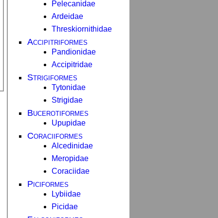
Pelecanidae
Ardeidae
Threskiornithidae
Accipitriformes
Pandionidae
Accipitridae
Strigiformes
Tytonidae
Strigidae
Bucerotiformes
Upupidae
Coraciiformes
Alcedinidae
Meropidae
Coraciidae
Piciformes
Lybiidae
Picidae