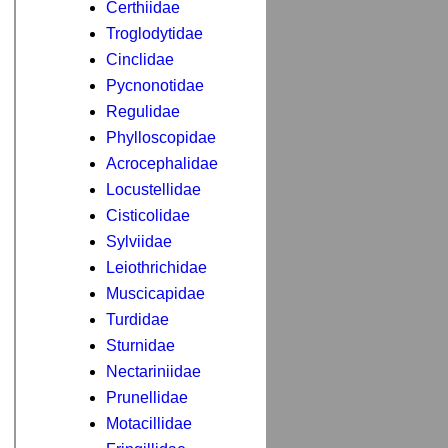
Certhiidae
Troglodytidae
Cinclidae
Pycnonotidae
Regulidae
Phylloscopidae
Acrocephalidae
Locustellidae
Cisticolidae
Sylviidae
Leiothrichidae
Muscicapidae
Turdidae
Sturnidae
Nectariniidae
Prunellidae
Motacillidae