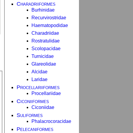
Charadriiformes
Burhinidae
Recurvirostridae
Haematopodidae
Charadriidae
Rostratulidae
Scolopacidae
Turnicidae
Glareolidae
Alcidae
Laridae
Procellariiformes
Procellariidae
Ciconiiformes
Ciconiidae
Suliformes
Phalacrocoracidae
Pelecaniformes