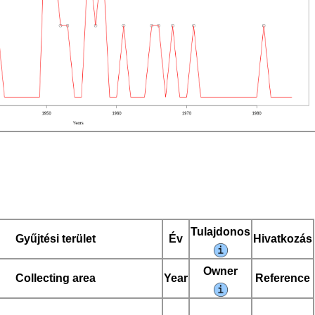
Tulajdonos
Gyűjtési terület
Év
Hivatkozás
Owner
Collecting area
Year
Reference