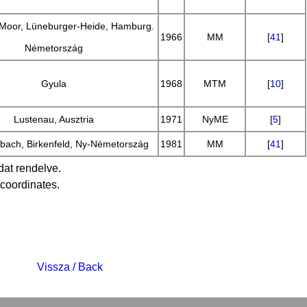
-Moor, Lüneburger-Heide, Hamburg.
1966
MM
[
41
]
Németország
Gyula
1968
MTM
[
10
]
Lustenau, Ausztria
1971
NyME
[
5
]
ach, Birkenfeld, Ny-Németország
1981
MM
[
41
]
dat rendelve.
coordinates.
Vissza / Back