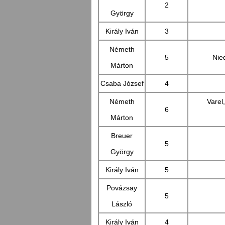
2
György
Király Iván
3
Németh
5
Nie
Márton
Csaba József
4
Németh
Varel
6
Márton
Breuer
5
György
Király Iván
5
Povázsay
5
László
Király Iván
4