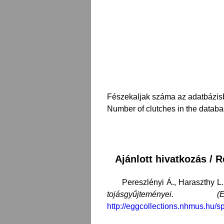
Fészekaljak száma az adatbázis
Number of clutches in the databa
Ajánlott hivatkozás /
Pereszlényi Á., Haraszthy L.,
tojásgyűjteménye
http://eggcollections.nhmus.hu/