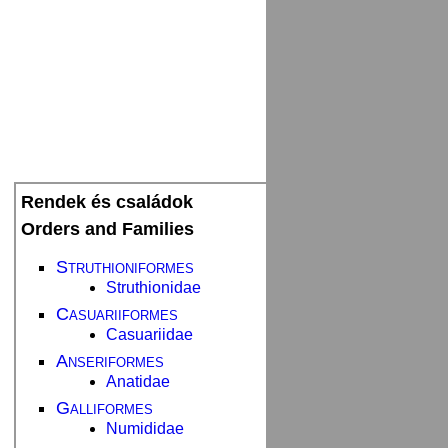
Rendek és családok
Orders and Families
Struthioniformes
Struthionidae
Casuariiformes
Casuariidae
Anseriformes
Anatidae
Galliformes
Numididae