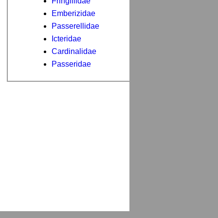
Fringillidae
Emberizidae
Passerellidae
Icteridae
Cardinalidae
Passeridae