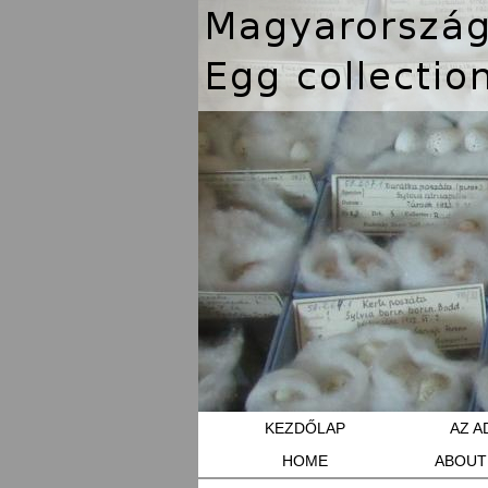
KEZDŐLAP
AZ A
HOME
ABOUT