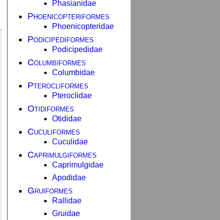
Phasianidae
Phoenicopteriformes
Phoenicopteridae
Podicipediformes
Podicipedidae
Columbiformes
Columbidae
Pterocliformes
Pteroclidae
Otidiformes
Otididae
Cuculiformes
Cuculidae
Caprimulgiformes
Caprimulgidae
Apodidae
Gruiformes
Rallidae
Gruidae