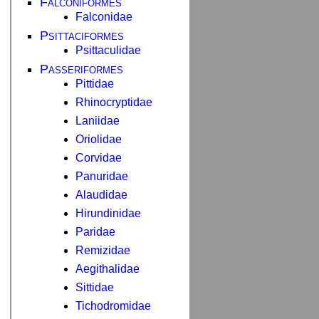
Falconiformes
Falconidae
Psittaciformes
Psittaculidae
Passeriformes
Pittidae
Rhinocryptidae
Laniidae
Oriolidae
Corvidae
Panuridae
Alaudidae
Hirundinidae
Paridae
Remizidae
Aegithalidae
Sittidae
Tichodromidae