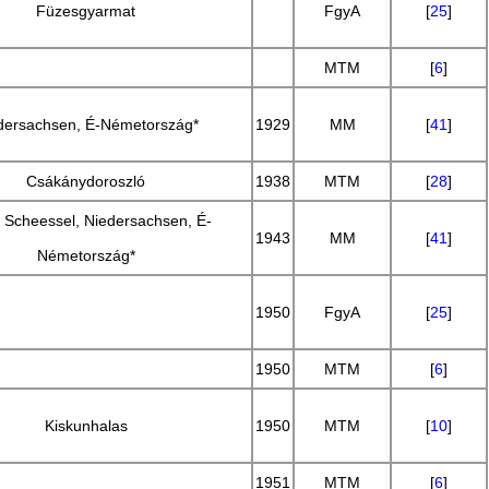
Füzesgyarmat
FgyA
[
25
]
MTM
[
6
]
dersachsen, É-Németország*
1929
MM
[
41
]
Csákánydoroszló
1938
MTM
[
28
]
, Scheessel, Niedersachsen, É-
1943
MM
[
41
]
Németország*
1950
FgyA
[
25
]
1950
MTM
[
6
]
Kiskunhalas
1950
MTM
[
10
]
1951
MTM
[
6
]