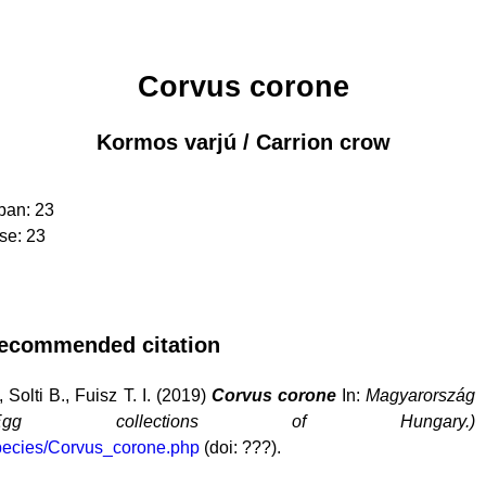
Corvus corone
Kormos varjú / Carrion crow
ban: 23
se: 23
 Recommended citation
 Solti B., Fuisz T. I. (2019)
Corvus corone
In:
Magyarország
i. (Egg collections of Hungary.)
species/Corvus_corone.php
(doi: ???).