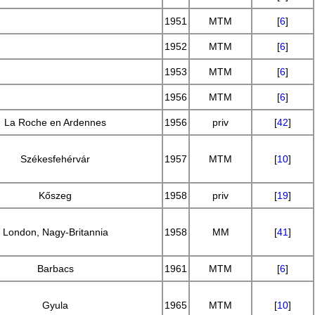
1951
MTM
[
6
]
1952
MTM
[
6
]
1953
MTM
[
6
]
1956
MTM
[
6
]
La Roche en Ardennes
1956
priv
[
42
]
Székesfehérvár
1957
MTM
[
10
]
Kőszeg
1958
priv
[
19
]
London, Nagy-Britannia
1958
MM
[
41
]
Barbacs
1961
MTM
[
6
]
Gyula
1965
MTM
[
10
]