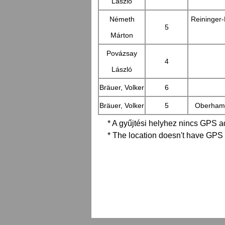
László
Németh
Reininger
5
Márton
Povázsay
4
László
Bräuer, Volker
6
Bräuer, Volker
5
Oberhamb
* A gyűjtési helyhez nincs GPS a
* The location doesn't have GPS 